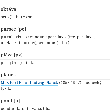
oktáva
octo (latin.) = osm.
parsec [pc]
par
allaxis +
sec
undum; parallaxis (řec. paralaxa,
úhel/rozdíl polohy); secundus (latin.).
piéze [pz]
piesij (řec.) = tlak.
planck
Max Karl Ernst Ludwig Planck
(1858-1947) - německý
fyzik.
pond [p]
pondus (latin.) = váha, tíha.