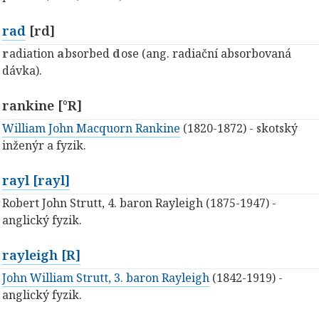
rad
[rd]
r
adiation
a
bsorbed
d
ose (ang. radiační absorbovaná
dávka).
rankine [°R]
William John Macquorn Rankine
(1820-1872) - skotský
inženýr a fyzik.
rayl [rayl]
Robert John Strutt, 4. baron Rayleigh (1875-1947) -
anglický fyzik.
rayleigh [R]
John William Strutt, 3. baron Rayleigh
(1842-1919) -
anglický fyzik.