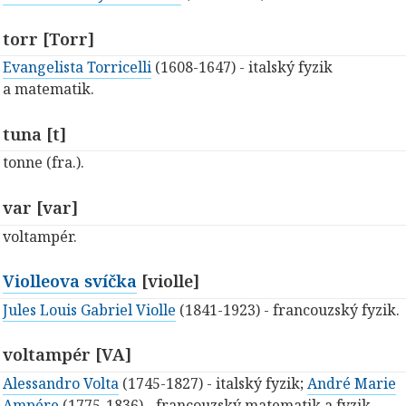
torr [Torr]
Evangelista Torricelli
(1608-1647) - italský fyzik
a matematik.
tuna [t]
tonne (fra.).
var [var]
voltampér.
Violleova svíčka
[violle]
Jules Louis Gabriel Violle
(1841-1923) - francouzský fyzik.
voltampér [VA]
Alessandro Volta
(1745-1827) - italský fyzik;
André Marie
Ampére
(1775-1836) - francouzský matematik a fyzik.