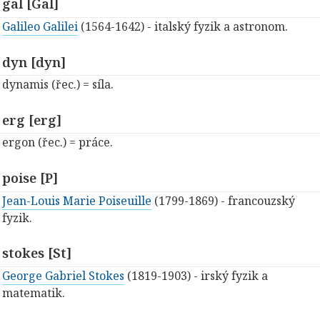
gal [Gal]
Galileo Galilei
(1564-1642) - italský fyzik a astronom.
dyn [dyn]
dynamis (řec.) = síla.
erg [erg]
ergon (řec.) = práce.
poise [P]
Jean-Louis Marie Poiseuille
(1799-1869) - francouzský
fyzik.
stokes [St]
George Gabriel Stokes
(1819-1903) - irský fyzik a
matematik.