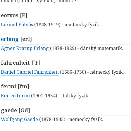
emano (latin.) = vytékat, řinout se.
eotvos [E]
Lorand Eötvös
(1848-1919) - maďarský fyzik.
erlang
[erl]
Agner Krarup Erlang
(1878-1929) - dánský matematik.
fahrenheit [°F]
Daniel Gabriel Fahrenheit
(1686-1736) - německý fyzik.
fermi [fm]
Enrico Fermi
(1901-1954) - italský fyzik.
gaede [Gd]
Wolfgang Gaede
(1878-1945) - německý fyzik.