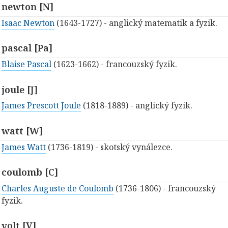
newton [N]
Isaac Newton
(1643-1727) - anglický matematik a fyzik.
pascal [Pa]
Blaise Pascal
(1623-1662) - francouzský fyzik.
joule [J]
James Prescott Joule
(1818-1889) - anglický fyzik.
watt [W]
James Watt
(1736-1819) - skotský vynálezce.
coulomb [C]
Charles Auguste de Coulomb
(1736-1806) - francouzský
fyzik.
volt [V]