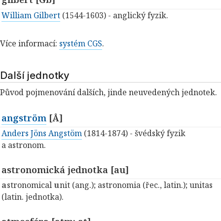
William Gilbert
(1544-1603) - anglický fyzik.
Více informací:
systém CGS
.
Další jednotky
Původ pojmenování dalších, jinde neuvedených jednotek.
angström
[Å]
Anders Jöns Angstöm
(1814-1874) - švédský fyzik
a astronom.
astronomická jednotka [au]
a
stronomical
u
nit (ang.); astronomia (řec., latin.); unitas
(latin. jednotka).