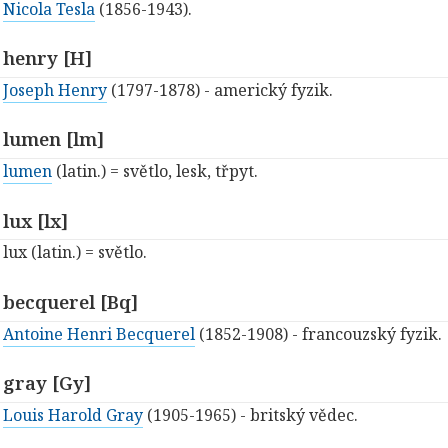
Nicola Tesla
(1856-1943).
henry [H]
Joseph Henry
(1797-1878) - americký fyzik.
lumen [lm]
lumen
(latin.) = světlo, lesk, třpyt.
lux [lx]
lux (latin.) = světlo.
becquerel [Bq]
Antoine Henri Becquerel
(1852-1908) - francouzský fyzik.
gray [Gy]
Louis Harold Gray
(1905-1965) - britský vědec.