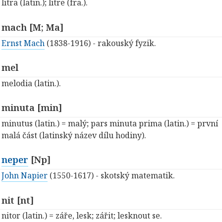
litra (latin.); litre (fra.).
mach [M; Ma]
Ernst Mach
(1838-1916) - rakouský fyzik.
mel
melodia (latin.).
minuta [min]
minutus (latin.) = malý; pars minuta prima (latin.) = první
malá část (latinský název dílu hodiny).
neper
[Np]
John Napier
(1550-1617) - skotský matematik.
nit [nt]
nitor (latin.) = záře, lesk; zářit; lesknout se.