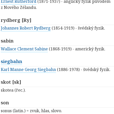
Ernest Rutherford
(1871-1937) - anglický fyzik původem
z Nového Zélandu.
rydberg [Ry]
Johannes Robert Rydberg
(1854-1919) - švédský fyzik.
sabin
Wallace Clement Sabine
(1868-1919) - americký fyzik.
siegbahn
Karl Manne Georg Siegbahn
(1886-1978) - švédský fyzik.
skot [sk]
skotea (řec.).
son
sonus (latin.) = zvuk, hlas, slovo.