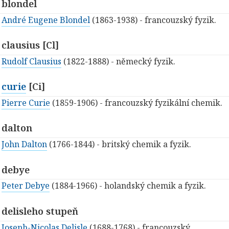
blondel
André Eugene Blondel
(1863-1938) - francouzský fyzik.
clausius [Cl]
Rudolf Clausius
(1822-1888) - německý fyzik.
curie
[Ci]
Pierre Curie
(1859-1906) - francouzský fyzikální chemik.
dalton
John Dalton
(1766-1844) - britský chemik a fyzik.
debye
Peter Debye
(1884-1966) - holandský chemik a fyzik.
delisleho stupeň
Joseph-Nicolas Delisle
(1688-1768) - francouzský