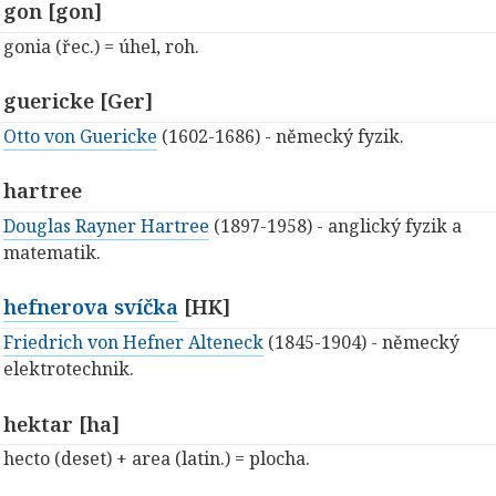
gon [gon]
gonia (řec.) = úhel, roh.
guericke [Ger]
Otto von Guericke
(1602-1686) - německý fyzik.
hartree
Douglas Rayner Hartree
(1897-1958) - anglický fyzik a
matematik.
hefnerova svíčka
[HK]
Friedrich von Hefner Alteneck
(1845-1904) - německý
elektrotechnik.
hektar [ha]
hecto (deset) + area (latin.) = plocha.