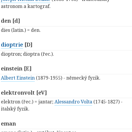
astronom a kartograf.
den [d]
dies (latin.) = den.
dioptrie
[D]
dioptron; dioptra (řec.).
einstein [E]
Albert Einstein
(1879-1955) - německý fyzik.
elektronvolt [eV]
elektron (řec.) = jantar;
Alessandro Volta
(1745-1827) -
italský fyzik.
eman