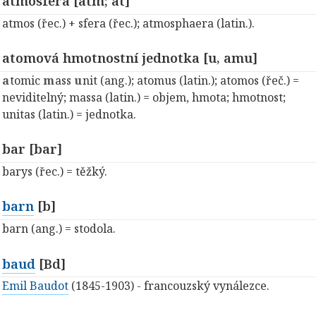
atmosféra [atm; at]
atmos (řec.) + sfera (řec.); atmosphaera (latin.).
atomová hmotnostní jednotka [u, amu]
a
tomic
m
ass
u
nit (ang.); atomus (latin.); atomos (řeč.) =
neviditelný; massa (latin.) = objem, hmota; hmotnost;
unitas (latin.) = jednotka.
bar [bar]
barys (řec.) = těžký.
barn
[b]
barn (ang.) = stodola.
baud
[Bd]
Emil Baudot
(1845-1903) - francouzský vynálezce.