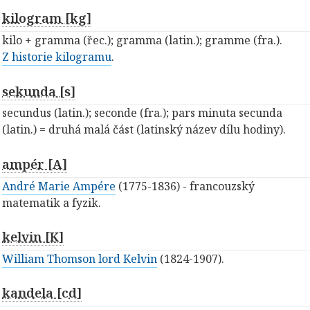
kilogram [kg]
kilo + gramma (řec.); gramma (latin.); gramme (fra.).
Z historie kilogramu
.
sekunda [s]
secundus (latin.); seconde (fra.); pars minuta secunda
(latin.) = druhá malá část (latinský název dílu hodiny).
ampér [A]
André Marie Ampére
(1775-1836) - francouzský
matematik a fyzik.
kelvin [K]
William Thomson lord Kelvin
(1824-1907).
kandela [cd]