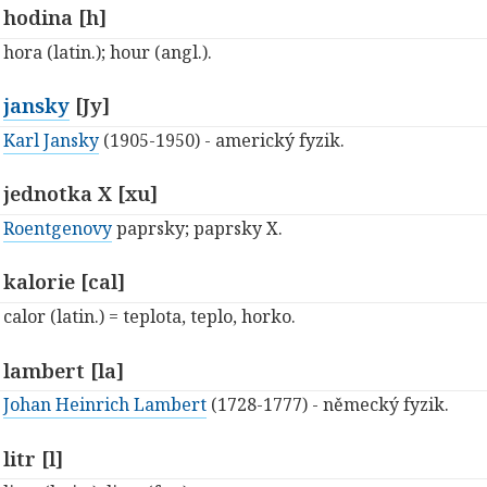
hodina [h]
hora (latin.); hour (angl.).
jansky
[Jy]
Karl Jansky
(1905-1950) - americký fyzik.
jednotka X [xu]
Roentgenovy
paprsky; paprsky X.
kalorie [cal]
calor (latin.) = teplota, teplo, horko.
lambert [la]
Johan Heinrich Lambert
(1728-1777) - německý fyzik.
litr [l]