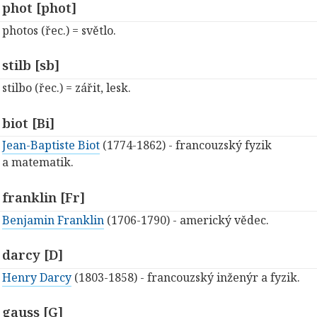
phot [phot]
photos (řec.) = světlo.
stilb [sb]
stilbo (řec.) = zářit, lesk.
biot [Bi]
Jean-Baptiste Biot
(1774-1862) - francouzský fyzik
a matematik.
franklin [Fr]
Benjamin Franklin
(1706-1790) - americký vědec.
darcy [D]
Henry Darcy
(1803-1858) - francouzský inženýr a fyzik.
gauss [G]