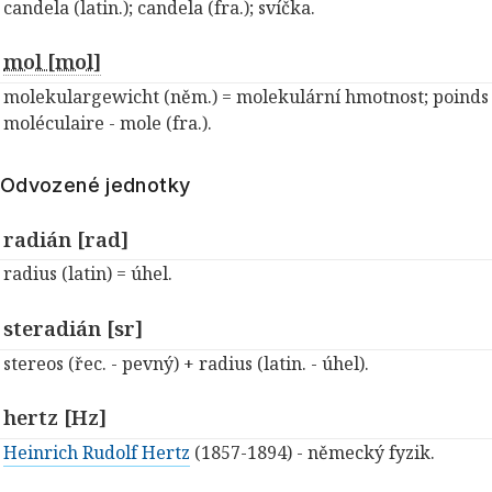
candela (latin.); candela (fra.); svíčka.
mol [mol]
molekulargewicht (něm.) = molekulární hmotnost; poinds
moléculaire - mole (fra.).
Odvozené jednotky
radián [rad]
radius (latin) = úhel.
steradián [sr]
stereos (řec. - pevný) + radius (latin. - úhel).
hertz [Hz]
Heinrich Rudolf Hertz
(1857-1894) - německý fyzik.