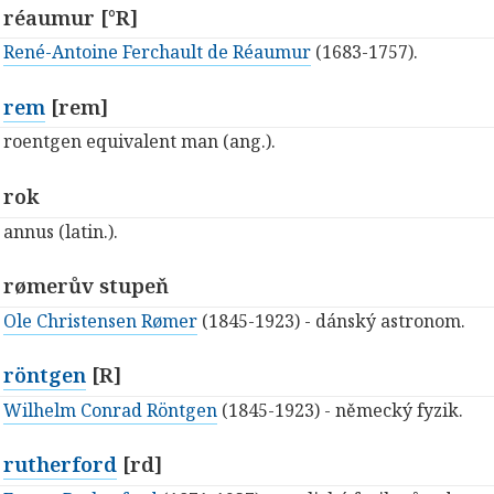
réaumur [°R]
René-Antoine Ferchault de Réaumur
(1683-1757).
rem
[rem]
roentgen equivalent man (ang.).
rok
annus (latin.).
rømerův stupeň
Ole Christensen Rømer
(1845-1923) - dánský astronom.
röntgen
[R]
Wilhelm Conrad Röntgen
(1845-1923) - německý fyzik.
rutherford
[rd]