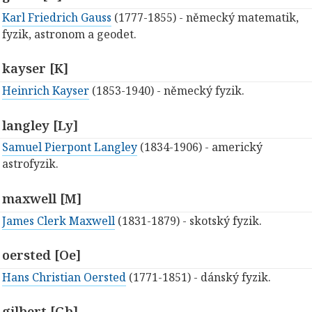
Karl Friedrich Gauss
(1777-1855) - německý matematik,
fyzik, astronom a geodet.
kayser [K]
Heinrich Kayser
(1853-1940) - německý fyzik.
langley [Ly]
Samuel Pierpont Langley
(1834-1906) - americký
astrofyzik.
maxwell [M]
James Clerk Maxwell
(1831-1879) - skotský fyzik.
oersted [Oe]
Hans Christian Oersted
(1771-1851) - dánský fyzik.
gilbert [Gb]