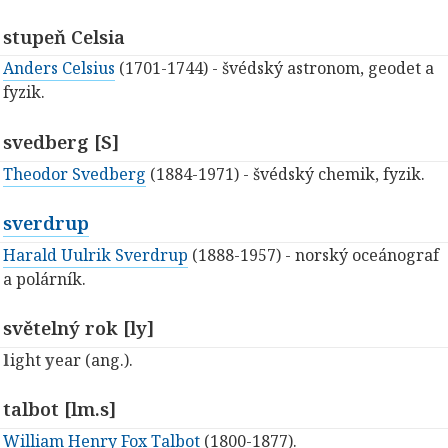
stupeň Celsia
Anders Celsius
(1701-1744) - švédský astronom, geodet a
fyzik.
svedberg [S]
Theodor Svedberg
(1884-1971) - švédský chemik, fyzik.
sverdrup
Harald Uulrik Sverdrup
(1888-1957) - norský oceánograf
a polárník.
světelný rok [ly]
l
ight
y
ear (ang.).
talbot [lm.s]
William Henry Fox Talbot
(1800-1877).