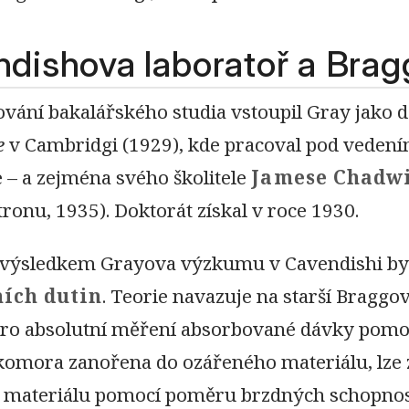
dishova laboratoř a Brag
ování bakalářského studia vstoupil Gray jako
e
v Cambridgi (1929), kde pracoval pod veden
 – a zejména svého školitele
Jamese Chadw
ronu, 1935). Doktorát získal v roce 1930.
výsledkem Grayova výzkumu v Cavendishi b
ních dutin
. Teorie navazuje na starší Braggov
pro absolutní měření absorbované dávky pomoc
 komora zanořena do ozářeného materiálu, lze 
 materiálu pomocí poměru brzdných schopnost