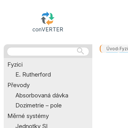
Úvod
Fyzi
›
Fyzici
E. Rutherford
Převody
Absorbovaná dávka
Dozimetrie – pole
Měrné systémy
Jednotky SI