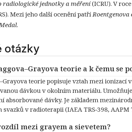
o radiologické jednotky a měření
(ICRU). V roce
S). Mezi jeho další ocenění patří
Roentgenova 
 Medal
.
 otázky
raggova–Grayova teorie a k čemu se p
Grayova teorie popisuje vztah mezi ionizací 
vanou dávkou v okolním materiálu. Umožňuje 
í absorbované dávky. Je základem mezinárodn
h svazků v radioterapii (IAEA TRS‑398, AAPM 
 rozdíl mezi grayem a sievetem?