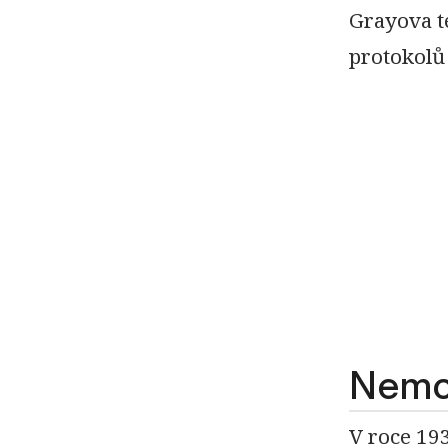
Grayova t
protokolů
Nemoc
V roce 19