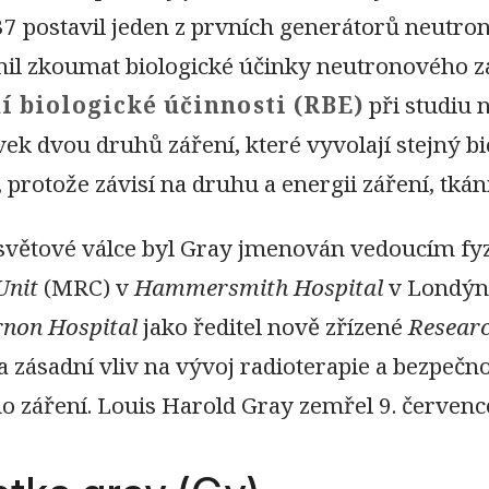
37 postavil jeden z prvních generátorů neutro
l zkoumat biologické účinky neutronového zá
í biologické účinnosti (RBE)
při studiu 
ek dvou druhů záření, které vyvolají stejný bi
 protože závisí na druhu a energii záření, tká
světové válce byl Gray jmenován vedoucím fy
Unit
(MRC) v
Hammersmith Hospital
v Londýně
non Hospital
jako ředitel nově zřízené
Researc
 zásadní vliv na vývoj radioterapie a bezpečn
ího záření. Louis Harold Gray zemřel 9. červen