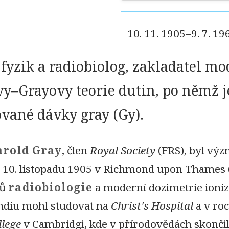
10. 11. 1905–9. 7. 19
 fyzik a radiobiolog, zakladatel m
y–Grayovy teorie dutin, po němž 
vané dávky gray (Gy).
arold Gray
, člen
Royal Society
(FRS), byl výz
e 10. listopadu 1905 v Richmond upon Thames 
lů
radiobiologie
a moderní dozimetrie ionizu
endiu mohl studovat na
Christ's Hospital
a v roc
llege
v Cambridgi, kde v přírodovědách skončil