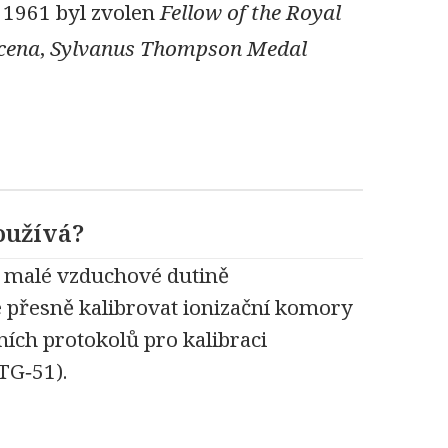
 1961 byl zvolen
Fellow of the Royal
cena
,
Sylvanus Thompson Medal
oužívá?
v malé vzduchové dutině
přesně kalibrovat ionizační komory
ích protokolů pro kalibraci
TG‑51).