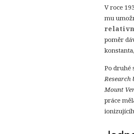
V roce 19
mu umožni
relativn
poměr dáv
konstanta,
Po druhé 
Research 
Mount Ver
práce měla
ionizujíc