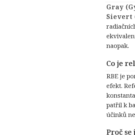
Gray (G
Sievert 
radiačníc
ekvivalen
naopak.
Co je re
RBE je po
efekt. Re
konstanta
patřil k 
účinků ne
Proč se