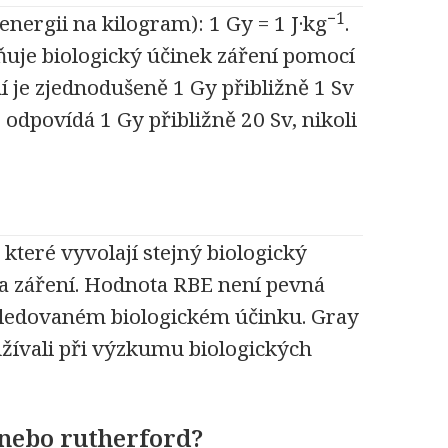
−1
nergii na kilogram): 1 Gy = 1 J·kg
.
ňuje biologický účinek záření pomocí
 je zjednodušeně 1 Gy přibližně 1 Sv
odpovídá 1 Gy přibližně 20 Sv, nikoli
které vyvolají stejný biologický
a záření. Hodnota RBE není pevná
a sledovaném biologickém účinku. Gray
užívali při výzkumu biologických
 nebo rutherford?