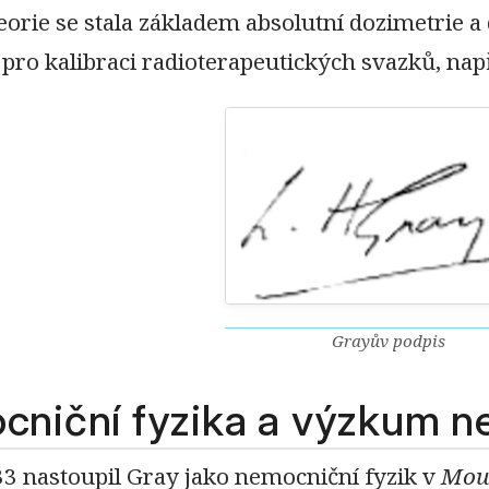
eorie se stala základem absolutní dozimetrie a
 pro kalibraci radioterapeutických svazků, na
Grayův podpis
niční fyzika a výzkum n
33 nastoupil Gray jako nemocniční fyzik v
Moun