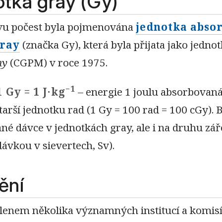
tka gray (Gy)
vu počest byla pojmenována
jednotka abso
gray
(značka Gy), která byla přijata jako jedno
hy
(CGPM) v roce 1975.
−1
1 Gy = 1 J·kg
– energie 1 joulu absorbovaná
tarší jednotku rad (1 Gy = 100 rad = 100 cGy). 
é dávce v jednotkách gray, ale i na druhu zář
dávkou v sievertech, Sv).
ění
členem několika významných institucí a komisí;