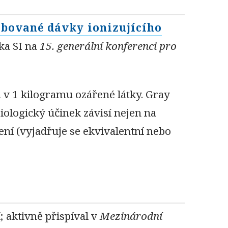
rbované dávky ionizujícího
tka SI na
15. generální konferenci pro
 v 1 kilogramu ozářené látky. Gray
Biologický účinek závisí nejen na
ení (vyjadřuje se ekvivalentní nebo
 aktivně přispíval v
Mezinárodní