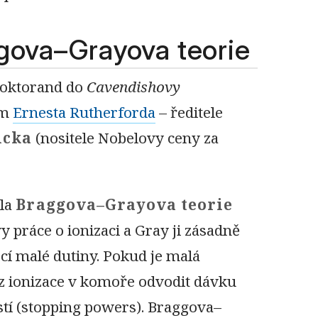
gova–Grayova teorie
 doktorand do
Cavendishovy
ím
Ernesta Rutherforda
– ředitele
icka
(nositele Nobelovy ceny za
yla
Braggova–Grayova teorie
y práce o ionizaci a Gray ji zásadně
í malé dutiny. Pokud je malá
z ionizace v komoře odvodit dávku
í (stopping powers). Braggova–