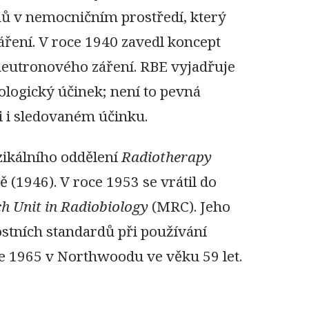
nů v nemocničním prostředí, který
ření. V roce 1940 zavedl koncept
neutronového záření. RBE vyjadřuje
ologický účinek; není to pevná
ni i sledovaném účinku.
zikálního oddělení
Radiotherapy
 (1946). V roce 1953 se vrátil do
h Unit in Radiobiology
(MRC). Jeho
ostních standardů při používání
ce 1965 v Northwoodu ve věku 59 let.