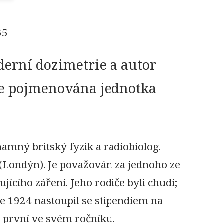
65
oderní dozimetrie a autor
je pojmenována jednotka
namný britský fyzik a radiobiolog.
(Londýn). Je považován za jednoho ze
jícího záření. Jeho rodiče byli chudí;
e 1924 nastoupil se stipendiem na
 první ve svém ročníku.