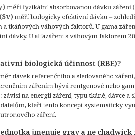
y)
měří fyzikální absorbovanou dávku záření (e
(Sv)
měří biologicky efektivní dávku – zohled
h a tkáňových váhových faktorů. U gama záření
tní dávky. U alfazáření s váhovým faktorem 20 
lativní biologická účinnost (RBE)?
měr dávek referenčního a sledovaného záření, 
ferenčním zářením bývá rentgenové nebo gam
: závisí na energii záření, typu tkáně, dávce 
badatelům, kteří tento koncept systematicky vy
utronového záření.
 jednotka jmenuje gray a ne chadwick