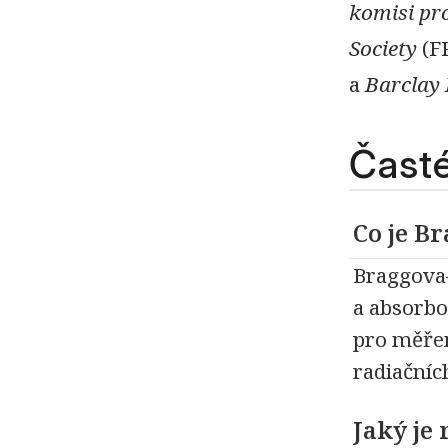
komisi pr
Society
(FR
a
Barclay
Časté
Co je B
Braggova–
a absorbo
pro měřen
radiačníc
Jaký je