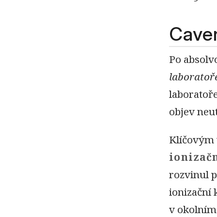
Caven
Po absolv
laboratoř
laboratoře
objev neut
Klíčovým 
ionizač
rozvinul 
ionizační
v okolním