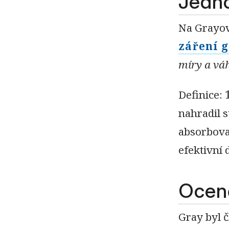
Jedno
Na Grayo
záření 
míry a vá
Definice:
nahradil s
absorbovan
efektivní 
Ocen
Gray byl 