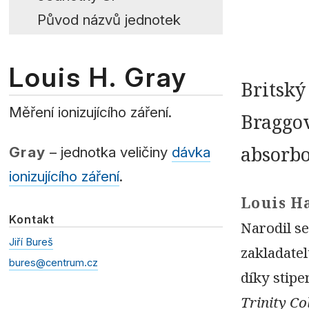
Původ názvů jednotek
Louis H. Gray
Britský
Měření ionizujícího záření.
Braggov
absorbo
Gray
– jednotka veličiny
dávka
ionizujícího záření
.
Louis H
Kontakt
Narodil s
Jiří Bureš
zakladate
bures@centrum.cz
díky stip
Trinity Co