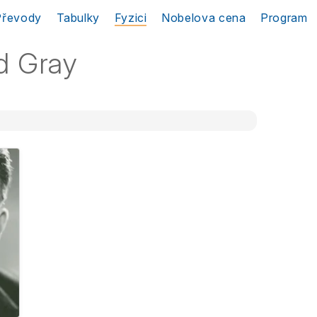
Převody
Tabulky
Fyzici
Nobelova cena
Program
d Gray