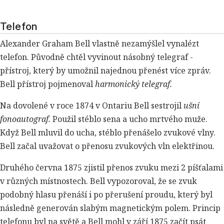
Telefon
Alexander Graham Bell vlastně nezamýšlel vynalézt
telefon. Původně chtěl vyvinout násobný telegraf -
přístroj, který by umožnil najednou přenést více zpráv.
Bell přístroj pojmenoval
harmonický telegraf.
Na dovolené v roce 1874 v Ontariu Bell sestrojil
ušní
fonoautograf.
Použil stéblo sena a ucho mrtvého muže.
Když Bell mluvil do ucha, stéblo přenášelo zvukové vlny.
Bell začal uvažovat o přenosu zvukových vln elektřinou.
Druhého června 1875 zjistil přenos zvuku mezi 2 píšťalami
v různých místnostech. Bell vypozoroval, že se zvuk
podobný hlasu přenáší i po přerušení proudu, který byl
následně generován slabým magnetickým polem. Princip
telefonu byl na světě a Bell mohl v září 1875 začít psát