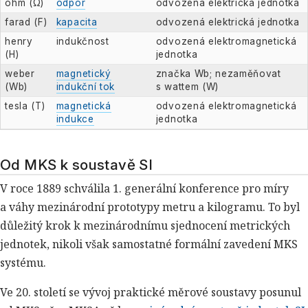
ohm (Ω)
odpor
odvozená elektrická jednotka
farad (F)
kapacita
odvozená elektrická jednotka
henry
indukčnost
odvozená elektromagnetická
(H)
jednotka
weber
magnetický
značka Wb; nezaměňovat
(Wb)
indukční tok
s wattem (W)
tesla (T)
magnetická
odvozená elektromagnetická
indukce
jednotka
Od MKS k soustavě SI
V roce 1889 schválila 1. generální konference pro míry
a váhy mezinárodní prototypy metru a kilogramu. To byl
důležitý krok k mezinárodnímu sjednocení metrických
jednotek, nikoli však samostatné formální zavedení MKS
systému.
Ve 20. století se vývoj praktické měrové soustavy posunul