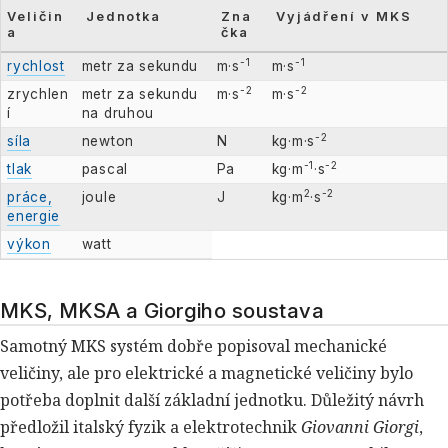
Veličin
Jednotka
Zna
Vyjádření v MKS
a
čka
-1
-1
rychlost
metr za sekundu
m·s
m·s
-2
-2
zrychlen
metr za sekundu
m·s
m·s
í
na druhou
-2
síla
newton
N
kg·m·s
-1
-2
tlak
pascal
Pa
kg·m
·s
2
-2
práce,
joule
J
kg·m
·s
energie
výkon
watt
MKS, MKSA a Giorgiho soustava
Samotný MKS systém dobře popisoval mechanické
veličiny, ale pro elektrické a magnetické veličiny bylo
potřeba doplnit další základní jednotku. Důležitý návrh
předložil italský fyzik a elektrotechnik
Giovanni Giorgi
,