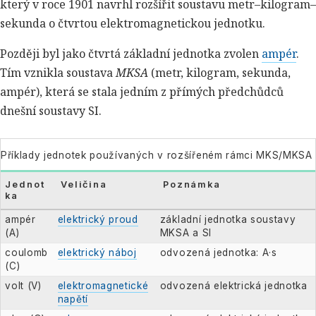
který v roce 1901 navrhl rozšířit soustavu metr–kilogram–
sekunda o čtvrtou elektromagnetickou jednotku.
Později byl jako čtvrtá základní jednotka zvolen
ampér
.
Tím vznikla soustava
MKSA
(metr, kilogram, sekunda,
ampér), která se stala jedním z přímých předchůdců
dnešní soustavy SI.
Příklady jednotek používaných v rozšířeném rámci MKS/MKSA
Jednot
Veličina
Poznámka
ka
ampér
elektrický proud
základní jednotka soustavy
(A)
MKSA a SI
coulomb
elektrický náboj
odvozená jednotka: A·s
(C)
volt (V)
elektromagnetické
odvozená elektrická jednotka
napětí