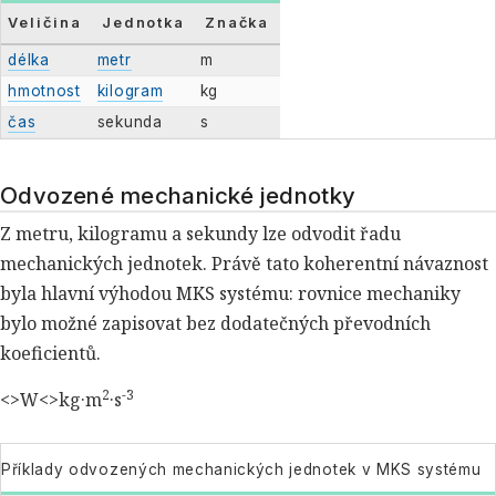
Veličina
Jednotka
Značka
délka
metr
m
hmotnost
kilogram
kg
čas
sekunda
s
Odvozené mechanické jednotky
Z metru, kilogramu a sekundy lze odvodit řadu
mechanických jednotek. Právě tato koherentní návaznost
byla hlavní výhodou MKS systému: rovnice mechaniky
bylo možné zapisovat bez dodatečných převodních
koeficientů.
2
-3
<>W<>kg·m
·s
Příklady odvozených mechanických jednotek v MKS systému