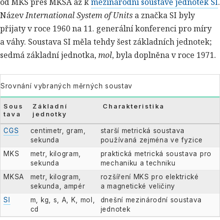
od MKS přes MKSA až k
mezinárodní soustavě jednotek SI
.
Název
International System of Units
a značka SI byly
přijaty v roce 1960 na 11. generální konferenci pro míry
a váhy. Soustava SI měla tehdy šest základních jednotek;
sedmá základní jednotka,
mol
, byla doplněna v roce 1971.
Srovnání vybraných měrných soustav
Sous
Základní
Charakteristika
tava
jednotky
CGS
centimetr, gram,
starší metrická soustava
sekunda
používaná zejména ve fyzice
MKS
metr, kilogram,
praktická metrická soustava pro
sekunda
mechaniku a techniku
MKSA
metr, kilogram,
rozšíření MKS pro elektrické
sekunda, ampér
a magnetické veličiny
SI
m, kg, s, A, K, mol,
dnešní mezinárodní soustava
cd
jednotek