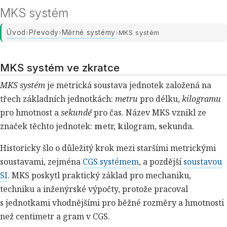
MKS systém
Úvod
Převody
Měrné systémy
›
›
›
MKS systém
MKS systém ve zkratce
MKS systém
je metrická soustava jednotek založená na
třech základních jednotkách:
metru
pro délku,
kilogramu
pro hmotnost a
sekundě
pro čas. Název MKS vznikl ze
značek těchto jednotek:
m
etr,
k
ilogram,
s
ekunda.
Historicky šlo o důležitý krok mezi staršími metrickými
soustavami, zejména
CGS systémem
, a pozdější
soustavou
SI
. MKS poskytl praktický základ pro mechaniku,
techniku a inženýrské výpočty, protože pracoval
s jednotkami vhodnějšími pro běžné rozměry a hmotnosti
než centimetr a gram v CGS.