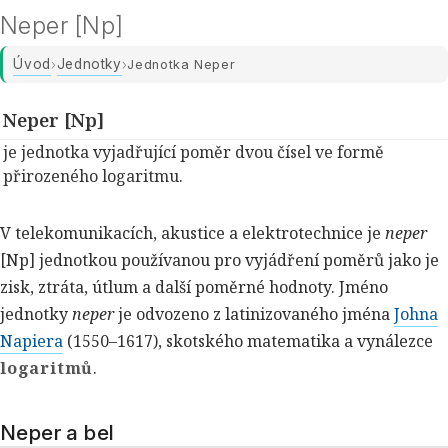
Neper [Np]
Úvod
Jednotky
›
›
Jednotka Neper
Neper [Np]
je jednotka vyjadřující poměr dvou čísel ve formě
přirozeného logaritmu.
V telekomunikacích, akustice a elektrotechnice je
neper
[Np] jednotkou používanou pro vyjádření poměrů jako je
zisk, ztráta, útlum a další poměrné hodnoty. Jméno
jednotky
neper
je odvozeno z latinizovaného jména
Johna
Napiera
(1550–1617), skotského matematika a vynálezce
logaritmů
.
Neper a bel