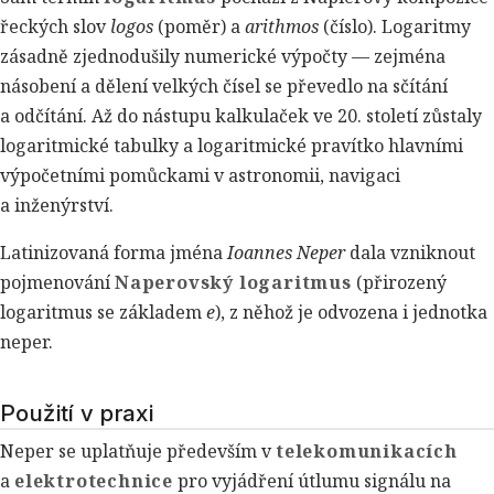
řeckých slov
logos
(poměr) a
arithmos
(číslo). Logaritmy
zásadně zjednodušily numerické výpočty — zejména
násobení a dělení velkých čísel se převedlo na sčítání
a odčítání. Až do nástupu kalkulaček ve 20. století zůstaly
logaritmické tabulky a logaritmické pravítko hlavními
výpočetními pomůckami v astronomii, navigaci
a inženýrství.
Latinizovaná forma jména
Ioannes Neper
dala vzniknout
pojmenování
Naperovský logaritmus
(přirozený
logaritmus se základem
e
), z něhož je odvozena i jednotka
neper.
Použití v praxi
Neper se uplatňuje především v
telekomunikacích
a
elektrotechnice
pro vyjádření útlumu signálu na