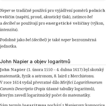
Neper
se tradičně používá pro vyjádření poměrů
polních
veličin
(napětí, proud, akustický tlak), zatímco
bel
a
decibel
se používají pro
energetické veličiny
(výkon,
intenzita).
Podobně jako
bel (decibel)
je také
neper
bezrozměrná
jednotka.
John Napier a objev logaritmů
John Napier
(1. února 1550 – 4. dubna 1617) byl skotský
matematik, fyzik a astronom, 8. laird z Merchistonu.
V roce 1614 vydal převratné dílo
Mirifici Logarithmorum
Canonis Descriptio
(Popis úžasné tabulky logaritmů),
kterým zavedl logaritmický počet do matematiky.
Sám termín
logaritmus
pochází z Napierovy kompozice