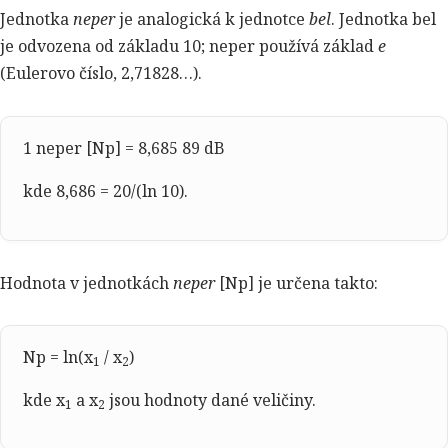
Jednotka
neper
je analogická k jednotce
bel
. Jednotka bel
je odvozena od základu 10; neper používá základ
e
(Eulerovo číslo, 2,71828…).
1 neper [Np] = 8
,
685 89 dB
kde 8,686 = 20/(ln 10).
Hodnota v jednotkách
neper
[Np] je určena takto:
Np = ln(x
/ x
)
1
2
kde x
a x
jsou hodnoty dané veličiny.
1
2