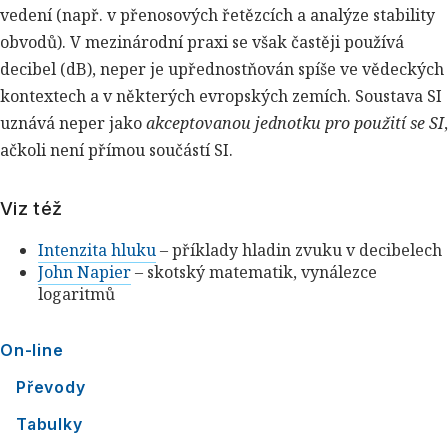
vedení (např. v přenosových řetězcích a analýze stability
obvodů). V mezinárodní praxi se však častěji používá
decibel (dB), neper je upřednostňován spíše ve vědeckých
kontextech a v některých evropských zemích. Soustava SI
uznává neper jako
akceptovanou jednotku pro použití se SI
,
ačkoli není přímou součástí SI.
Viz též
Intenzita hluku
– příklady hladin zvuku v decibelech
John Napier
– skotský matematik, vynálezce
logaritmů
On-line
Převody
Tabulky