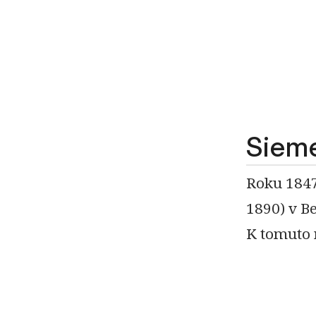
Siem
Roku 1847
1890) v B
K tomuto 