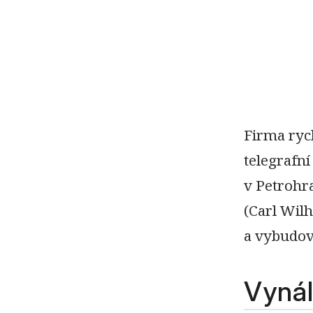
Firma ryc
telegrafní
v Petrohr
(Carl Wil
a vybudova
Vynál