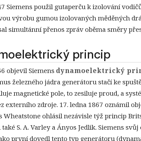
7 Siemens použil gutaperču k izolování vodičů 
ou výrobu gumou izolovaných měděných drá
sal simultánní přenos zpráv oběma směry přes 
oelektrický princip
66 objevil Siemens
dynamoelektrický pri
us železného jádra generátoru stačí ke spušt
luje magnetické pole, to zesiluje proud, a sys
z externího zdroje. 17. ledna 1867 oznámil ob
s Wheatstone ohlásil nezávisle týž princip Bri
i také S. A. Varley a Ányos Jedlik. Siemens sv
jako první dovedl tento typ generátoru (dyna