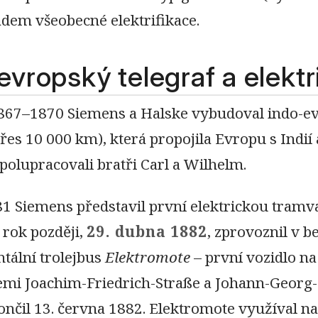
adem všeobecné elektrifikace.
evropský telegraf a elektr
1867–1870 Siemens a Halske vybudoval indo-ev
řes 10 000 km), která propojila Evropu s Indií
polupracovali bratři Carl a Wilhelm.
81 Siemens představil první elektrickou tramv
O rok později,
29. dubna 1882
, zprovoznil v b
tální trolejbus
Elektromote
– první vozidlo na
cemi Joachim-Friedrich-Straße a Johann-Georg
ončil 13. června 1882. Elektromote využíval na