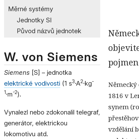
Měrné systémy
Jednotky SI
Původ názvů jednotek
Německý
objevit
W. von Siemens
pojmeno
Siemens
[S] – jednotka
3
2
-
elektrické vodivosti
(1 s
·A
·kg
Německý e
1
-2
·m
).
1816 v Le
synem (rod
Vynalezl nebo zdokonalil telegraf,
přestěhova
generátor, elektrickou
vzdělání b
lokomotivu atd.