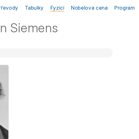
Převody
Tabulky
Fyzici
Nobelova cena
Program
on Siemens