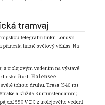
ická tramvaj
ropskou telegrafní linku Londýn–
 a přinesla firmě světový věhlas. Na
aj s trolejovým vedením na výstavě
erlínské čtvrti
Halensee
 světě tohoto druhu. Trasa (540 m)
-Straße a křížila Kurfürstendamm;
pájení 550 V DC z trolejového vedení