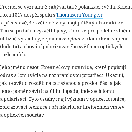
Fresnel se významně zabýval také polarizací světla. Kolem
roku 1817 dospěl spolu s
Thomasem Youngem
k představě, že světelné vlny mají
příčný charakter
.
Tím se podařilo vysvětlit jevy, které se pro podélné vlnění
obtížně vykládaly, zejména
dvojlom
v islandském vápenci
(kalcitu) a chování polarizovaného světla na optických
rozhraních.
Jeho jméno nesou
Fresnelovy rovnice
, které popisují
odraz a lom světla na rozhraní dvou prostředí. Ukazují,
jak se světlo rozdělí na odraženou a prošlou část a jak
tento poměr závisí na úhlu dopadu, indexech lomu
a polarizaci. Tyto vztahy mají význam v optice, fotonice,
zobrazovací technice i při návrhu antireflexních vrstev
a optických soustav.