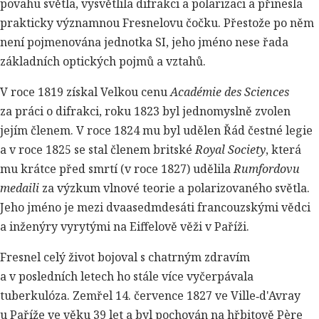
povahu světla, vysvětlila difrakci a polarizaci a přinesla
prakticky významnou Fresnelovu čočku. Přestože po něm
není pojmenována jednotka SI, jeho jméno nese řada
základních optických pojmů a vztahů.
V roce 1819 získal Velkou cenu
Académie des Sciences
za práci o difrakci, roku 1823 byl jednomyslně zvolen
jejím členem. V roce 1824 mu byl udělen Řád čestné legie
a v roce 1825 se stal členem britské
Royal Society
, která
mu krátce před smrtí (v roce 1827) udělila
Rumfordovu
medaili
za výzkum vlnové teorie a polarizovaného světla.
Jeho jméno je mezi dvaasedmdesáti francouzskými vědci
a inženýry vyrytými na Eiffelově věži v Paříži.
Fresnel celý život bojoval s chatrným zdravím
a v posledních letech ho stále více vyčerpávala
tuberkulóza. Zemřel 14. července 1827 ve Ville‑d'Avray
u Paříže ve věku 39 let a byl pochován na hřbitově Père