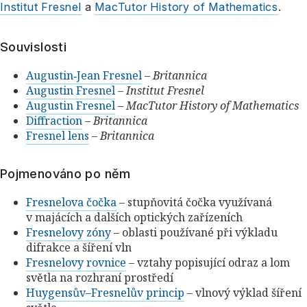
Institut Fresnel
a
MacTutor History of Mathematics
.
Souvislosti
Augustin‑Jean Fresnel
–
Britannica
Augustin Fresnel
–
Institut Fresnel
Augustin Fresnel
–
MacTutor History of Mathematics
Diffraction
–
Britannica
Fresnel lens
–
Britannica
Pojmenováno po něm
Fresnelova čočka
– stupňovitá čočka využívaná
v majácích a dalších optických zařízeních
Fresnelovy zóny
– oblasti používané při výkladu
difrakce a šíření vln
Fresnelovy rovnice
– vztahy popisující odraz a lom
světla na rozhraní prostředí
Huygensův–Fresnelův princip
– vlnový výklad šíření