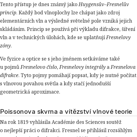
Tento přístup je dnes známý jako
Huygensův–Fresnelův
princip
. Každý bod vlnoplochy lze chápat jako zdroj
elementárních vln a výsledné světelné pole vzniká jejich
skládáním. Princip se používá při výkladu difrakce, šíření
vln a v technických úlohách, kde se uplatňují
Fresnelovy
zóny
.
Ve fyzice a optice se s jeho jménem setkáváme také
u pojmů
Fresnelovo číslo
,
Fresnelovy integrály
a
Fresnelova
difrakce
. Tyto pojmy pomáhají popsat, kdy je nutné počítat
s vlnovou povahou světla a kdy stačí jednodušší
geometrická aproximace.
Poissonova skvrna a vítězství vlnové teorie
Na rok 1819 vyhlásila Académie des Sciences soutěž
o nejlepší práci o difrakci. Fresnel se přihlásil rozsáhlým