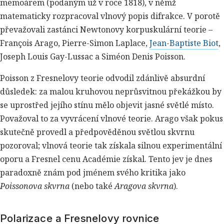
memoárem (podaným už v roce 1818), v němž
matematicky rozpracoval vlnový popis difrakce. V porotě
převažovali zastánci Newtonovy korpuskulární teorie –
François Arago, Pierre-Simon Laplace,
Jean-Baptiste Biot
,
Joseph Louis Gay-Lussac a Siméon Denis Poisson.
Poisson z Fresnelovy teorie odvodil zdánlivě absurdní
důsledek: za malou kruhovou neprůsvitnou překážkou by
se uprostřed jejího stínu mělo objevit jasné světlé místo.
Považoval to za vyvrácení vlnové teorie. Arago však pokus
skutečně provedl a předpověděnou světlou skvrnu
pozoroval; vlnová teorie tak získala silnou experimentální
oporu a Fresnel cenu Académie získal. Tento jev je dnes
paradoxně znám pod jménem svého kritika jako
Poissonova skvrna
(nebo také
Aragova skvrna
).
Polarizace a Fresnelovy rovnice