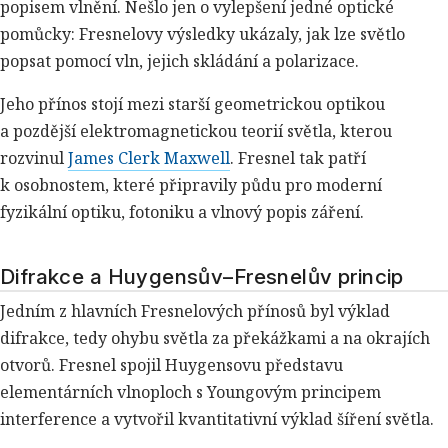
popisem vlnění. Nešlo jen o vylepšení jedné optické
pomůcky: Fresnelovy výsledky ukázaly, jak lze světlo
popsat pomocí vln, jejich skládání a polarizace.
Jeho přínos stojí mezi starší geometrickou optikou
a pozdější elektromagnetickou teorií světla, kterou
rozvinul
James Clerk Maxwell
. Fresnel tak patří
k osobnostem, které připravily půdu pro moderní
fyzikální optiku, fotoniku a vlnový popis záření.
Difrakce a Huygensův–Fresnelův princip
Jedním z hlavních Fresnelových přínosů byl výklad
difrakce, tedy ohybu světla za překážkami a na okrajích
otvorů. Fresnel spojil Huygensovu představu
elementárních vlnoploch s Youngovým principem
interference a vytvořil kvantitativní výklad šíření světla.