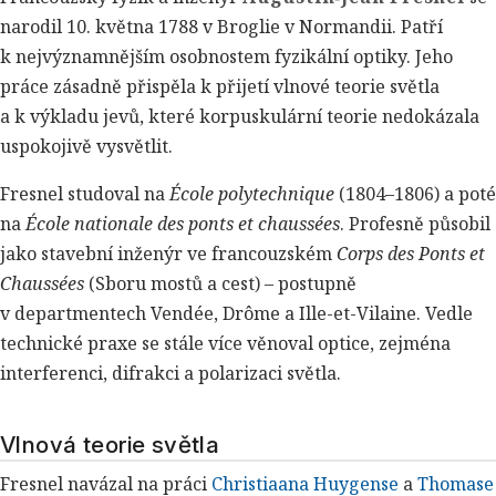
narodil 10. května 1788 v Broglie v Normandii. Patří
k nejvýznamnějším osobnostem fyzikální optiky. Jeho
práce zásadně přispěla k přijetí vlnové teorie světla
a k výkladu jevů, které korpuskulární teorie nedokázala
uspokojivě vysvětlit.
Fresnel studoval na
École polytechnique
(1804–1806) a poté
na
École nationale des ponts et chaussées
. Profesně působil
jako stavební inženýr ve francouzském
Corps des Ponts et
Chaussées
(Sboru mostů a cest) – postupně
v departmentech Vendée, Drôme a Ille-et-Vilaine. Vedle
technické praxe se stále více věnoval optice, zejména
interferenci, difrakci a polarizaci světla.
Vlnová teorie světla
Fresnel navázal na práci
Christiaana Huygense
a
Thomase