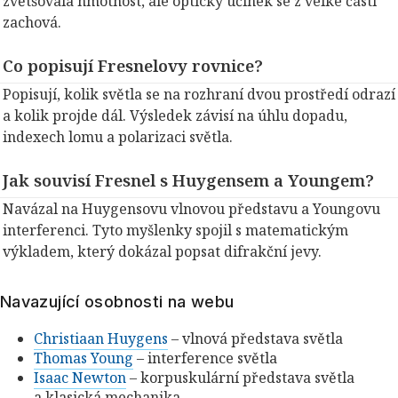
zvětšovala hmotnost, ale optický účinek se z velké části
zachová.
Co popisují Fresnelovy rovnice?
Popisují, kolik světla se na rozhraní dvou prostředí odrazí
a kolik projde dál. Výsledek závisí na úhlu dopadu,
indexech lomu a polarizaci světla.
Jak souvisí Fresnel s Huygensem a Youngem?
Navázal na Huygensovu vlnovou představu a Youngovu
interferenci. Tyto myšlenky spojil s matematickým
výkladem, který dokázal popsat difrakční jevy.
Navazující osobnosti na webu
Christiaan Huygens
– vlnová představa světla
Thomas Young
– interference světla
Isaac Newton
– korpuskulární představa světla
a klasická mechanika