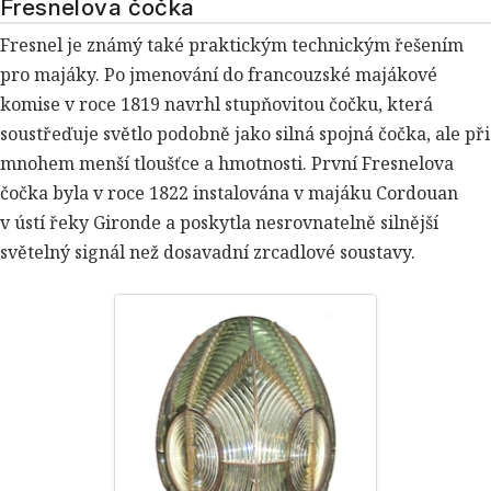
Fresnelova čočka
Fresnel je známý také praktickým technickým řešením
pro majáky. Po jmenování do francouzské majákové
komise v roce 1819 navrhl stupňovitou čočku, která
soustřeďuje světlo podobně jako silná spojná čočka, ale při
mnohem menší tloušťce a hmotnosti. První Fresnelova
čočka byla v roce 1822 instalována v majáku Cordouan
v ústí řeky Gironde a poskytla nesrovnatelně silnější
světelný signál než dosavadní zrcadlové soustavy.