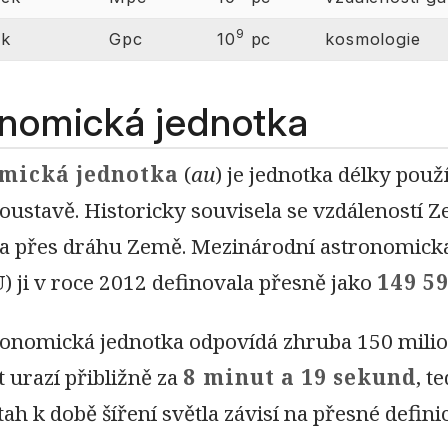
9
ek
Gpc
10
pc
kosmologie
nomická jednotka
mická jednotka
(
au
) je jednotka délky pou
oustavě. Historicky souvisela se vzdáleností Z
a přes dráhu Země. Mezinárodní astronomická
U) ji v roce 2012 definovala přesně jako
149 5
ronomická jednotka odpovídá zhruba 150 milio
 urazí přibližně za
8 minut a 19 sekund
, t
ah k době šíření světla závisí na přesné defini