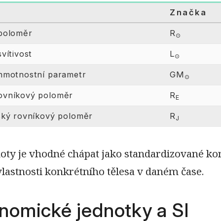
a
Značka
 poloměr
R
⊙
svítivost
L
⊙
 hmotnostní parametr
GM
⊙
ovníkový poloměr
R
E
ský rovníkový poloměr
R
J
oty je vhodné chápat jako standardizované ko
lastnosti konkrétního tělesa v daném čase.
nomické jednotky a SI