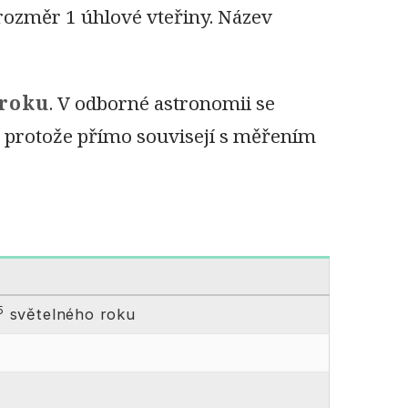
 rozměr 1 úhlové vteřiny. Název
 roku
. V odborné astronomii se
k, protože přímo souvisejí s měřením
5
světelného roku