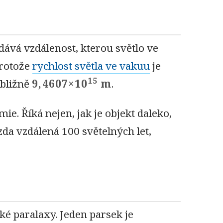
dává vzdálenost, kterou světlo ve
Protože
rychlost světla ve vakuu
je
15
ibližně
9,4607×10
m
.
ie. Říká nejen, jak je objekt daleko,
zda vzdálená 100 světelných let,
ké paralaxy. Jeden parsek je