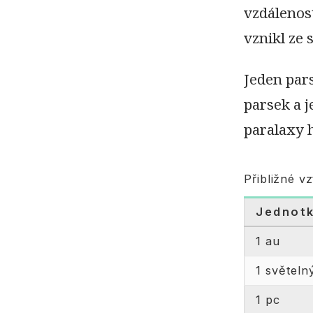
vzdálenos
vznikl ze 
Jeden par
parsek a j
paralaxy 
Přibližné v
Jednot
1 au
1 světeln
1 pc