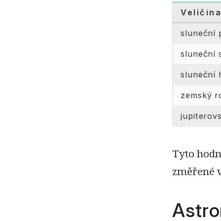
Veličin
sluneční
sluneční 
sluneční
zemský r
jupiterov
Tyto hodn
změřené v
Astro