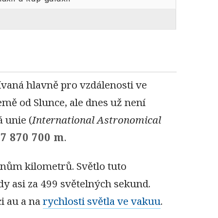
žívaná hlavně pro vzdálenosti ve
emě od Slunce, ale dnes už není
 unie (
International Astronomical
97 870 700 m
.
nům kilometrů. Světlo tuto
edy asi za 499 světelných sekund.
ci au a na
rychlosti světla ve vakuu
.