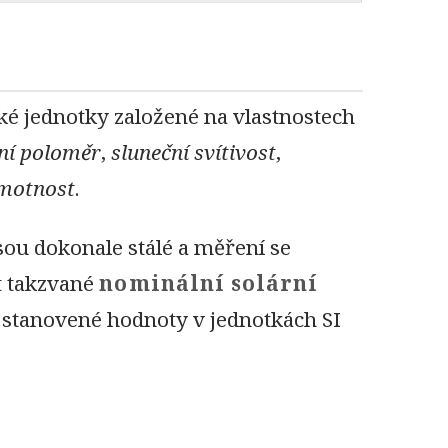
ké jednotky založené na vlastnostech
ní poloměr
,
sluneční svítivost
,
hmotnost
.
jsou dokonale stálé a měření se
t takzvané
nominální solární
ě stanovené hodnoty v jednotkách SI