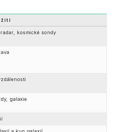
žití
, radar, kosmické sondy
tava
zdálenosti
dy, galaxie
í
axií a kup galaxií