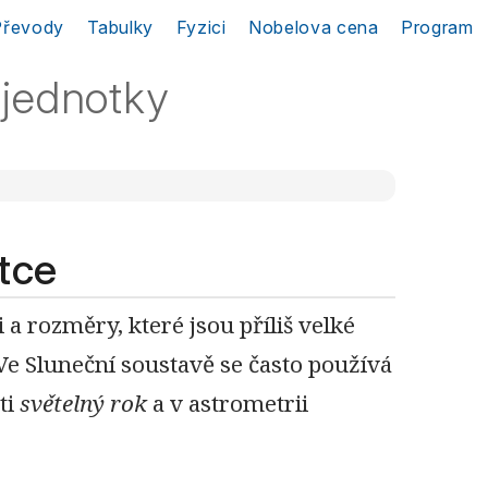
Převody
Tabulky
Fyzici
Nobelova cena
Program
jednotky
tce
 a rozměry, které jsou příliš velké
e Sluneční soustavě se často používá
ti
světelný rok
a v astrometrii