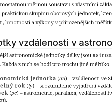
amostatnou měrnou soustavu s vlastními zákl
 o praktickou skupinu oborových jednotek, kt
ti, hmotnosti a výkony v přirozenějších měřítk
tky vzdálenosti v astrono
tější astronomické jednotky délky jsou
astro
. Každá z nich se hodí pro trochu jiné měřítko:
ronomická jednotka
(
au
) – vzdálenosti ve 
telný rok
(
ly
) – srozumitelné vyjádření vzdále
sek
(
pc
) – astrometrie, paralaxa, vzdálenosti 
tů.