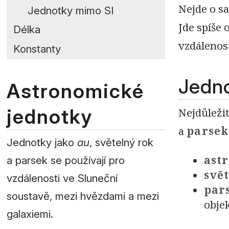
Nejde o s
Jednotky mimo SI
Jde spíše
Délka
vzdálenos
Konstanty
Jedno
Astronomické
jednotky
Nejdůleži
a
parsek
Jednotky jako
au
, světelný rok
ast
a parsek se používají pro
svě
vzdálenosti ve Sluneční
par
soustavě, mezi hvězdami a mezi
objek
galaxiemi.