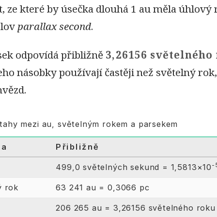
t, ze které by úsečka dlouhá 1 au měla úhlový
slov
parallax second
.
sek odpovídá přibližně
3,26156 světelného
eho násobky používají častěji než světelný ro
hvězd.
ztahy mezi au, světelným rokem a parsekem
ka
Přibližně
-
499,0 světelných sekund = 1,5813×10
ý rok
63 241 au = 0,3066 pc
206 265 au = 3,26156 světelného roku