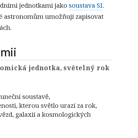
adními jednotkami jako
soustava SI
.
eré astronomům umožňují zapisovat
ách.
mii
nomická jednotka
,
světelný rok
Sluneční soustavě,
nosti, kterou světlo urazí za rok,
hvězd, galaxií a kosmologických