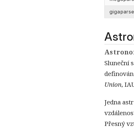
gigapars
Astro
Astrono
Sluneční s
definován
Union
, IA
Jedna ast
vzdálenost
Přesný vzt