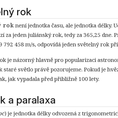
lný rok
ý rok
není jednotka času, ale jednotka délky. U
í za jeden juliánský rok, tedy za 365,25 dne. 
9 792 458 m/s, odpovídá jeden světelný rok př
ok je názorný hlavně pro popularizaci astronom
ak staré světlo právě pozorujeme. Pokud je hvě
tak, jak vypadala před přibližně 100 lety.
k a paralaxa
pc
) je jednotka délky odvozená z trigonometric