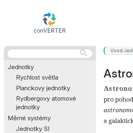
Úvod
Jed
›
Jednotky
Astro
Rychlost světla
Planckovy jednotky
Astrono
Rydbergovy atomové
pro pohod
jednotky
astronomi
Měrné systémy
a galakti
Jednotky SI