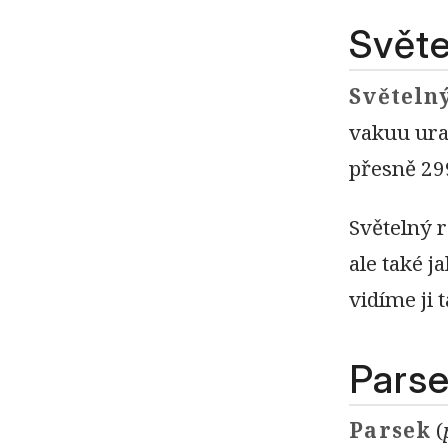
Světe
Světeln
vakuu uraz
přesně 29
Světelný r
ale také j
vidíme ji 
Parse
Parsek
(