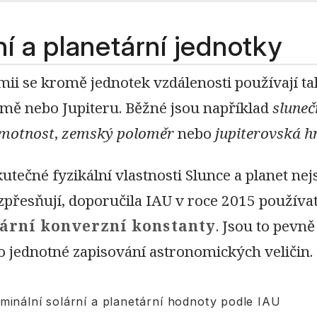
ní a planetární jednotky
mii se kromě jednotek vzdálenosti používají ta
emě nebo Jupiteru. Běžné jsou například
sluneč
hmotnost
,
zemský poloměr
nebo
jupiterovská 
utečné fyzikální vlastnosti Slunce a planet ne
zpřesňují, doporučila IAU v roce 2015 používa
tární konverzní konstanty
. Jsou to pevn
o jednotné zapisování astronomických veličin.
inální solární a planetární hodnoty podle IAU