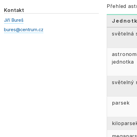
Přehled ast
Kontakt
Jiří Bureš
Jednot
bures@centrum.cz
světelná
astronom
jednotka
světelný 
parsek
kiloparse
megapar