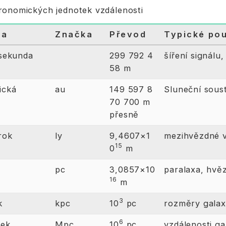
ronomických jednotek vzdálenosti
ka
Značka
Převod
Typické pou
 sekunda
299 792 4
šíření signálu
58 m
ická
au
149 597 8
Sluneční sous
70 700 m
přesně
rok
ly
9,4607×1
mezihvězdné v
15
0
m
pc
3,0857×10
paralaxa, hvěz
16
m
3
k
kpc
10
pc
rozměry galaxi
6
sek
Mpc
10
pc
vzdálenosti gal