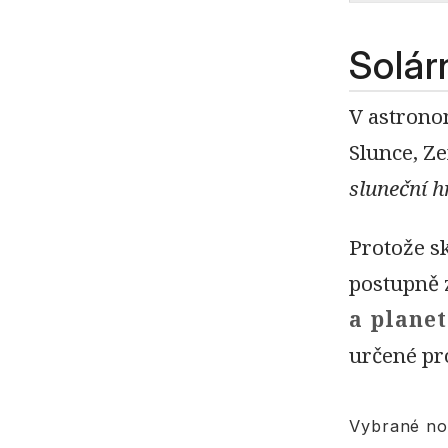
Solár
V astrono
Slunce, Z
sluneční 
Protože sk
postupně 
a plane
určené pr
Vybrané nom