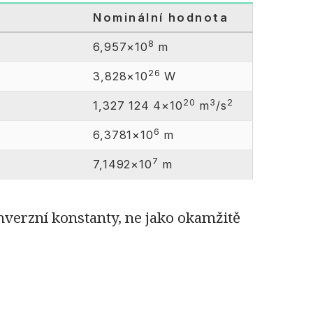
Nominální hodnota
8
6,957×10
m
26
3,828×10
W
20
3
2
1,327 124 4×10
m
/s
6
6,3781×10
m
7
7,1492×10
m
nverzní konstanty, ne jako okamžitě