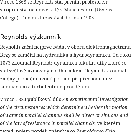
V roce 1868 se Reynolds stal prvním profesorem
strojírenství na univerzitě v Manchesteru (Owens
College). Toto místo zastával do roku 1905.
Reynolds výzkumník
Reynolds začal nejprve bádat v oboru elektromagnetismu.
Brzy se zaměřil na hydrauliku a hydrodynamiku. Od roku
1873 zkoumal Reynolds dynamiku tekutin, díky které se
stal světově uznávaným odborníkem. Reynolds zkoumal
změny proudění uvnitř potrubí při přechodu mezi
laminárním a turbulentním prouděním.
V roce 1883 publikoval dílo
An experimental investigation
of the circumstances which determine whether the motion
of water in parallel channels shall be direct or sinuous and
of the law of resistance in parallel channels
, ve kterém
zavedl pojem později známý jako
Reynoldsovo číslo
.