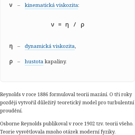
ν
kinematická viskozita
:
ν = η / ρ
η
dynamická viskozita
,
ρ
hustota
kapaliny.
Reynolds v roce 1886 formuloval teorii mazání. O tři roky
později vytvořil důležitý teoretický model pro turbulentní
proudění.
Osborne Reynolds publikoval v roce 1902 tzv. teorii všeho.
Teorie vysvětlovala mnoho otázek moderní fyziky.