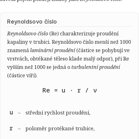
Reynoldsovo číslo
Reynoldsovo číslo
(Re) charakterizuje proudění
kapaliny v trubici. Reynoldsovo číslo menší než 1000
znamená
laminární proudění
(částice se pohybují ve
vrstvách, obtékané těleso klade malý odpor), při Re
vyšším než 1000 se jedná o
turbulentní proudění
(částice víří).
Re = u · r / ν
u
střední rychlost proudění,
r
poloměr protékané trubice,