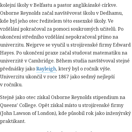
kolejní školy v Belfastu a pastor anglikánské církve.
Osborne Reynolds začal navštěvovat školu v Dedhamu,
kde byl jeho otec ředitelem této essexské školy. Ve
vzdělání pokračoval za pomoci soukromých učitelů. Po
ukončení středního vzdělání nepokračoval přímo na
univerzitu. Nejprve se vyučil u strojírenské firmy Edward
Hayes. Po ukončení praxe začal studovat matematiku na
univerzitě v Cambridge. Během studia navštěvoval stejné
přednášky jako
Rayleigh
, který byl o ročník výše.
Univerzitu ukončil v roce 1867 jako sedmý nejlepší
v ročníku.
Stejně jako otec získal Osborne Reynolds stipendium na
Queens' College. Opět získal místo u strojírenské firmy
(John Lawson of London), kde působil rok jako inženýrský
praktikant.