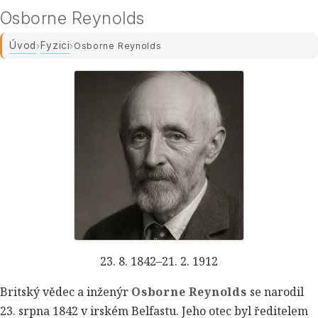
Osborne Reynolds
Úvod
Fyzici
›
›
Osborne Reynolds
23. 8. 1842–21. 2. 1912
Britský vědec a inženýr
Osborne Reynolds
se narodil
23. srpna 1842 v irském Belfastu. Jeho otec byl ředitelem