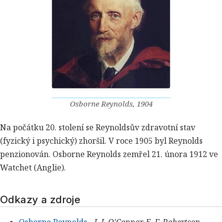
Osborne Reynolds, 1904
Na počátku 20. stolení se Reynoldsův zdravotní stav
(fyzický i psychický) zhoršil. V roce 1905 byl Reynolds
penzionován. Osborne Reynolds zemřel 21. února 1912 ve
Watchet (Anglie).
Odkazy a zdroje
Osborne Reynolds
-
J. J. O'Connor, E. F. Robertson