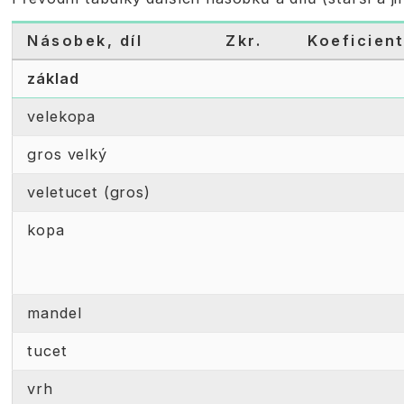
Násobek, díl
Zkr.
Koeficien
základ
velekopa
gros velký
veletucet (gros)
kopa
mandel
tucet
vrh