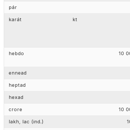
pár
karát
kt
hebdo
10 0
ennead
heptad
hexad
crore
10 0
lakh, lac (ind.)
1