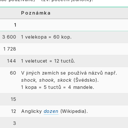
t
Poznámka
1
3 600
1 velekopa = 60 kop.
1 728
144
1 veletucet = 12 tuctů.
60
V jiných zemích se používá názvů např.
shock, shook, skock
(Švédsko).
1 kopa = 5 tuctů = 4 mandele.
15
12
Anglicky
dozen
(Wikipedia).
3