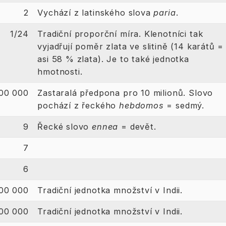
2
Vychází z latinského slova
paria
.
1/24
Tradiční proporční míra. Klenotníci tak
vyjadřují poměr zlata ve slitině (14 karátů =
asi 58 % zlata). Je to také jednotka
hmotnosti.
00 000
Zastaralá předpona pro 10 milionů. Slovo
pochází z řeckého
hebdomos
= sedmý.
9
Řecké slovo
ennea
= devět.
7
6
00 000
Tradiční jednotka množství v Indii.
00 000
Tradiční jednotka množství v Indii.