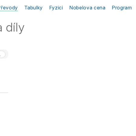
Převody
Tabulky
Fyzici
Nobelova cena
Program
 díly