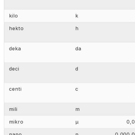
kilo
k
hekto
h
deka
da
deci
d
centi
c
mili
m
mikro
µ
0,
nano
n
0,000 