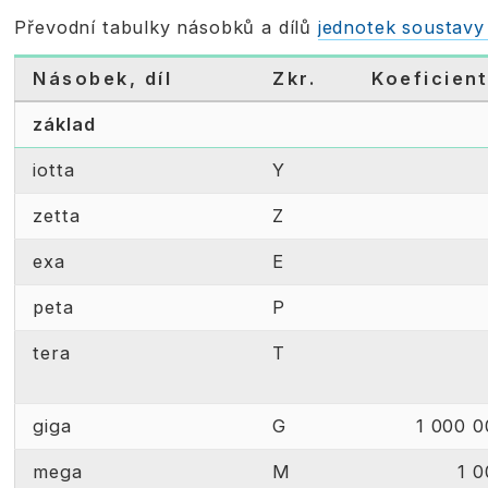
Převodní tabulky násobků a dílů
jednotek soustavy
Násobek, díl
Zkr.
Koeficien
základ
iotta
Y
zetta
Z
exa
E
peta
P
tera
T
giga
G
1 000 
mega
M
1 