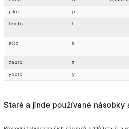
piko
p
femto
f
atto
a
zepto
z
yocto
y
Staré a jinde používané násobky a
Převodní tabulky dalších násobků a dílů (starší a ji