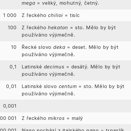
mega
= veliký, mohutný, četný.
1 000
Z řeckého
chilioi
= tisíc
100
Z řeckého
hekaton
= sto. Mělo by být
používáno výjimečně.
10
Řecké slovo
deka
= deset. Mělo by být
používáno výjimečně.
0,1
Latinské
decimus
= desátý. Mělo by být
používáno výjimečně.
0,01
Latinské slovo
centum
= sto. Mělo by být
používáno výjimečně.
0,001
000 001
Z řeckého
mikros
= malý
000 001
Nano
pochází z italského
nano
= trpaslík