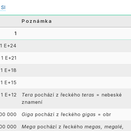
 SI
t
Poznámka
1
1 E+24
1 E+21
1 E+18
1 E+15
1 E+12
Tera
pochází z řeckého
teras
= nebeské
znamení
000 000
Giga
pochází z řeckého
gigas
= obr
000 000
Mega
pochází z řeckého
megas, megalé,