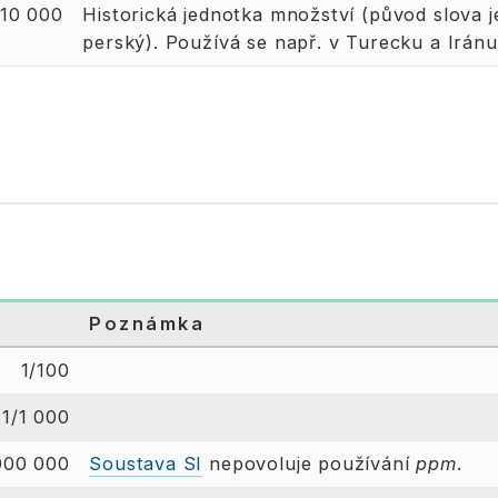
10 000
Historická jednotka množství (původ slova j
perský). Používá se např. v Turecku a Iránu
Poznámka
1/100
1/1 000
000 000
Soustava SI
nepovoluje používání
ppm
.