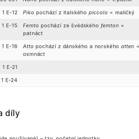
1 E-12
Piko
pochází z italského
piccolo
= maličký
1 E-15
Femto
pochází ze švédského
femton
=
patnáct
1 E-18
Atto
pochází z dánského a norského
atten
osmnáct
1 E-21
1 E-24
 díly
nde používané) – tzv. početní jednotky.