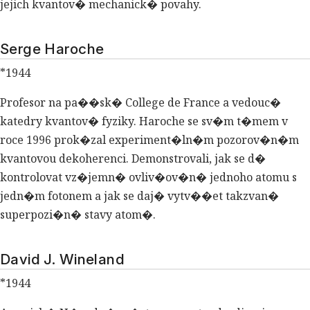
jejich kvantov� mechanick� povahy.
Serge Haroche
*1944
Profesor na pa��sk� College de France a vedouc�
katedry kvantov� fyziky. Haroche se sv�m t�mem v
roce 1996 prok�zal experiment�ln�m pozorov�n�m
kvantovou dekoherenci. Demonstrovali, jak se d�
kontrolovat vz�jemn� ovliv�ov�n� jednoho atomu s
jedn�m fotonem a jak se daj� vytv��et takzvan�
superpozi�n� stavy atom�.
David J. Wineland
*1944