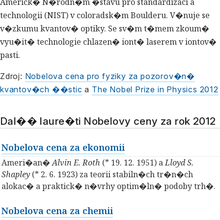
Americk� N�rodn�m �stavu pro standardizaci a
technologii (NIST) v coloradsk�m Boulderu. V�nuje se
v�zkumu kvantov� optiky. Se sv�m t�mem zkoum�
vyu�it� technologie chlazen� iont� laserem v iontov�
pasti.
Zdroj:
Nobelova cena pro fyziky za pozorov�n�
kvantov�ch ��stic
a
The Nobel Prize in Physics 2012
Dal�� laure�ti Nobelovy ceny za rok 2012
Nobelova cena za ekonomii
Ameri�an�
Alvin E. Roth
(* 19. 12. 1951) a
Lloyd S.
Shapley
(* 2. 6. 1923) za teorii stabiln�ch tr�n�ch
alokac� a praktick� n�vrhy optim�ln� podoby trh�.
Nobelova cena za chemii