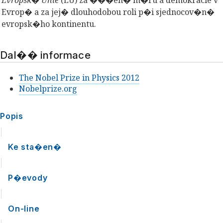
Evropsk� Unie
(EU) za ���en� m�ru a demokracie v
Evrop� a za jej� dlouhodobou roli p�i sjednocov�n�
evropsk�ho kontinentu.
Dal�� informace
The Nobel Prize in Physics 2012
Nobelprize.org
Popis
|
Ke sta�en�
|
P�evody
|
On-line