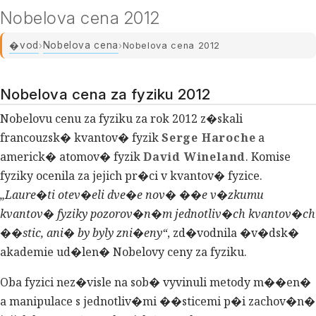
Nobelova cena 2012
�vod
Nobelova cena
›
›
Nobelova cena 2012
Nobelova cena za fyziku 2012
Nobelovu cenu za fyziku za rok 2012 z�skali
francouzsk� kvantov� fyzik
Serge Haroche
a
americk� atomov� fyzik
David Wineland
. Komise
fyziky ocenila za jejich pr�ci v kvantov� fyzice.
Laure�ti otev�eli dve�e nov� ��e v�zkumu
kvantov� fyziky pozorov�n�m jednotliv�ch kvantov�ch
��stic, ani� by byly zni�eny
, zd�vodnila �v�dsk�
akademie ud�len� Nobelovy ceny za fyziku.
Oba fyzici nez�visle na sob� vyvinuli metody m��en�
a manipulace s jednotliv�mi ��sticemi p�i zachov�n�