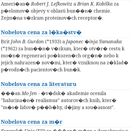
Ameri�an�
Robert J. Lefkowitz
a
Brian K. Kobilka
za
p�elomov� objevy v oblasti bun��n� chemie.
Zejm�na v�zkum proteinov�ch receptor�.
Nobelova cena za l�ka�stv�
Brit
John B. Gurdon
(*1933) a
Japonec �inja Yamanaka
(*1962) za bun��n� v�zkum, kter� otv�r� cestu k
mo�n� regeneraci po�kozen�ch org�n� nebo k
jejich nahrazen� nov�mi, kter� vzniknou na z�klad�
p�vodn�ch pacientov�ch bun�k.
Nobelova cena za literaturu
���an
Mo Jen
- �v�dsk� akademie ocenila
"halucina�n� realismus" autorov�ch knih, kter�
"m�s� lidov� p��b�hy, d�jiny a sou�asnost".
Nobelova cena za m�r