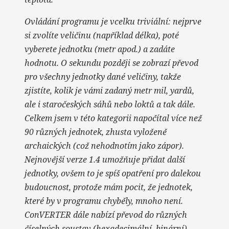
Ovládání programu je vcelku triviální: nejprve
si zvolíte veličinu (například délka), poté
vyberete jednotku (metr apod.) a zadáte
hodnotu. O sekundu později se zobrazí převod
pro všechny jednotky dané veličiny, takže
zjistíte, kolik je vámi zadaný metr mil, yardů,
ale i staročeských sáhů nebo loktů a tak dále.
Celkem jsem v této kategorii napočítal více než
90 různých jednotek, zhusta vyloženě
archaických (což nehodnotím jako zápor).
Nejnovější verze 1.4 umožňuje přidat další
jednotky, ovšem to je spíš opatření pro dalekou
budoucnost, protože mám pocit, že jednotek,
které by v programu chyběly, mnoho není.
ConVERTER dále nabízí převod do různých
číselných soustav (hexadecimální, binární),