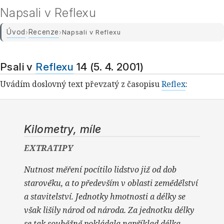
Napsali v Reflexu
Úvod
Recenze
›
›
Napsali v Reflexu
Psali v
Reflexu
14 (5. 4. 2001)
Uvádím doslovný text převzatý z časopisu
Reflex
:
Kilometry, míle
EXTRATIPY
Nutnost měření pocítilo lidstvo již od dob
starověku, a to především v oblasti zemědělství
a stavitelství. Jednotky hmotnosti a délky se
však lišily národ od národa. Za jednotku délky
se tak souběžně pokládala například délka