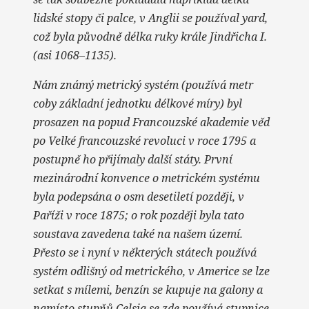
lidské stopy či palce, v Anglii se používal yard,
což byla původně délka ruky krále Jindřicha I.
(asi 1068–1135).
Nám známý metrický systém (používá metr
coby základní jednotku délkové míry) byl
prosazen na popud Francouzské akademie věd
po Velké francouzské revoluci v roce 1795 a
postupně ho přijímaly další státy. První
mezinárodní konvence o metrickém systému
byla podepsána o osm desetiletí později, v
Paříži v roce 1875; o rok později byla tato
soustava zavedena také na našem území.
Přesto se i nyní v některých státech používá
systém odlišný od metrického, v Americe se lze
setkat s mílemi, benzín se kupuje na galony a
namísto stupňů Celsia se zde používá stupnice