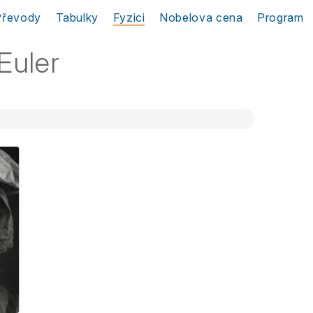
Převody
Tabulky
Fyzici
Nobelova cena
Program
Euler