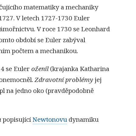
učujícího matematiky a mechaniky
 1727. V letech 1727-1730 Euler
námořnictvu. V roce 1730 se Leonhard
omto období se Euler zabýval
ačním počtem a mechanikou.
4 se Euler
oženil
(krajanka Katharina
ě onemocněl.
Zdravotní problémy
jej
lepl na jedno oko (pravděpodobně
a
popisující
Newtonovu
dynamiku