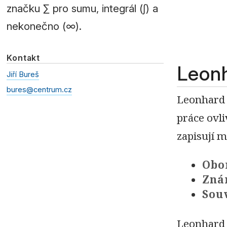
značku ∑ pro sumu, integrál (∫) a
nekonečno (∞).
Kontakt
Leonh
Jiří Bureš
bures@centrum.cz
Leonhard 
práce ovl
zapisují 
Obo
Zná
Souv
Leonhard E