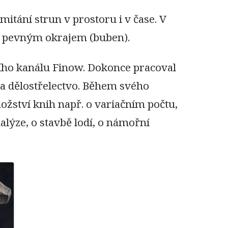
mitání strun v prostoru i v čase. V
 s pevným okrajem (buben).
ního kanálu Finow. Dokonce pracoval
y a dělostřelectvo. Během svého
ožství knih např. o variačním počtu,
nalýze, o stavbě lodí, o námořní