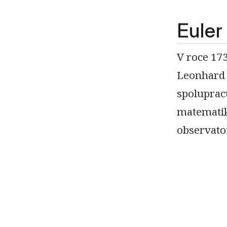
Euler
V roce 17
Leonhard E
spoluprac
matematik
observato