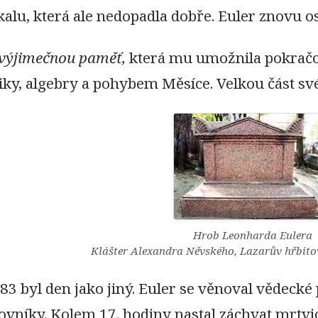
alu, která ale nedopadla dobře. Euler znovu os
 výjimečnou paměť,
která mu umožnila pokračov
iky, algebry a pohybem Měsíce. Velkou část své
Hrob Leonharda Eulera
Klášter Alexandra Něvského, Lazarův hřbito
783 byl den jako jiný. Euler se věnoval vědecké
vníky. Kolem 17. hodiny nastal záchvat mrtvice