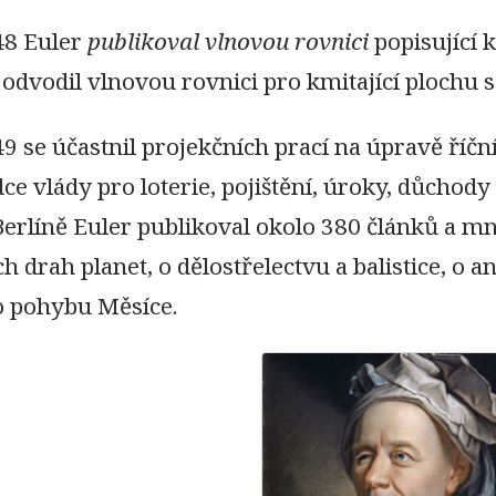
48 Euler
publikoval vlnovou rovnici
popisující k
 odvodil vlnovou rovnici pro kmitající plochu
49 se účastnil projekčních prací na úpravě říč
ce vlády pro loterie, pojištění, úroky, důchod
erlíně Euler publikoval okolo 380 článků a mn
h drah planet, o dělostřelectvu a balistice, o a
 o pohybu Měsíce.