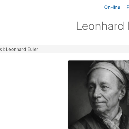
On-line
Leonhard 
ci
›
Leonhard Euler