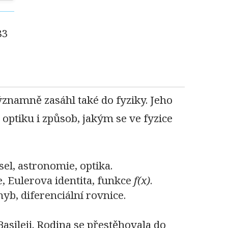
83
znamně zasáhl také do fyziky. Jeho
optiku i způsob, jakým se ve fyzice
el, astronomie, optika.
e, Eulerova identita, funkce
f(x)
.
hyb, diferenciální rovnice.
asileji. Rodina se přestěhovala do