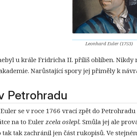
Leonhard Euler (1753)
nebyl u krále Fridricha II. příliš oblíben. Ni
akademie. Narůstající spory jej přiměly k náv
v Petrohradu
Euler se v roce 1766 vrací zpět do Petrohradu
átce na to Euler
zcela oslepl.
Smůla jej ale prov
 tak tak zachránil jen část rukopisů. Ve stejn