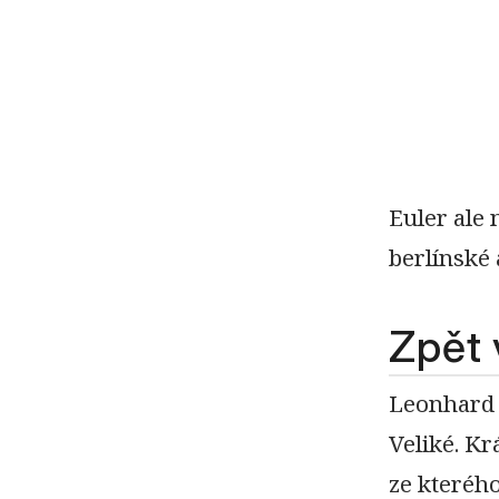
Euler ale 
berlínské 
Zpět 
Leonhard 
Veliké. Kr
ze kterého