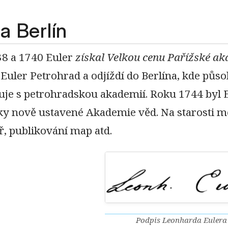
 a Berlín
38 a 1740 Euler
získal Velkou cenu Pařížské ak
uler Petrohrad a odjíždí do Berlína, kde působi
uje s petrohradskou akademií. Roku 1744 byl 
y nově ustavené Akademie věd. Na starosti mě
ř, publikování map atd.
Podpis Leonharda Eulera