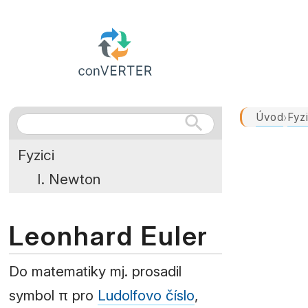
Úvod
Fyzi
›
Fyzici
I. Newton
Leonhard Euler
Do matematiky mj. prosadil
symbol π pro
Ludolfovo číslo
,