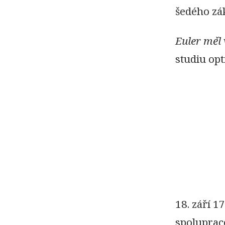
šedého zák
Euler měl
studiu opt
18. září 1
spolupraco