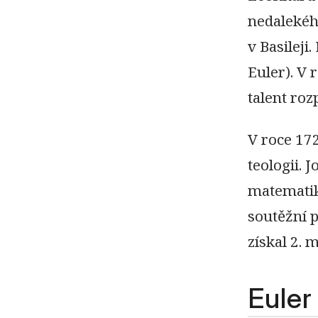
nedalekéh
v Basileji
Euler). V 
talent ro
V roce 172
teologii. 
matematiku
soutěžní 
získal 2. m
Euler