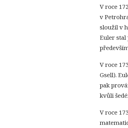
V roce 17
v Petrohr
sloužil v
Euler sta
především
V roce 17
Gsell). Eu
pak prová
kvůli šed
V roce 17
matematic