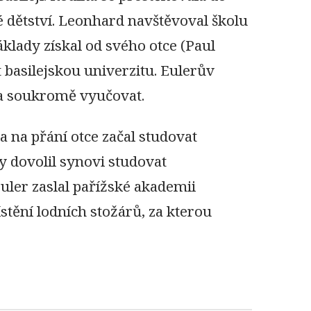
 dětství. Leonhard navštěvoval školu
áklady získal od svého otce (Paul
 basilejskou univerzitu. Eulerův
da soukromě vyučovat.
 a na přání otce začal studovat
by dovolil synovi studovat
uler zaslal pařížské akademii
tění lodních stožárů, za kterou