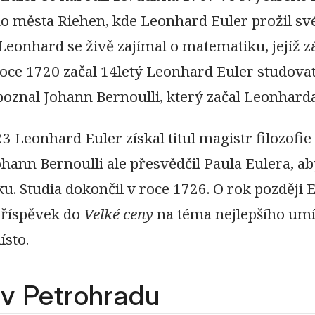
o města Riehen, kde Leonhard Euler prožil své
. Leonhard se živě zajímal o matematiku, jejíž z
roce 1720 začal 14letý Leonhard Euler studovat
zpoznal Johann Bernoulli, který začal Leonhar
3 Leonhard Euler získal titul magistr filozofie
Johann Bernoulli ale přesvědčil Paula Eulera, a
. Studia dokončil v roce 1726. O rok později E
příspěvek do
Velké ceny
na téma nejlepšího umís
ísto.
 v Petrohradu