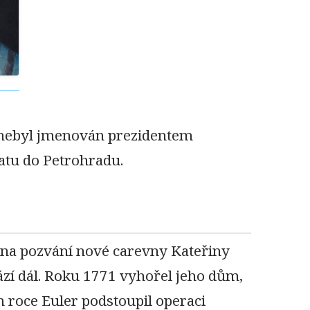
kdy nebyl jmenován prezidentem
ratu do Petrohradu.
 na pozvání nové carevny Kateřiny
ází dál. Roku 1771 vyhořel jeho dům,
ém roce Euler podstoupil operaci