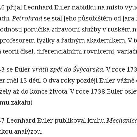
26 přijal Leonhard Euler nabídku na místo vy
adu.
Petrohrad
se stal jeho působištěm od jara
 hodnosti poručíka zdravotní služby v ruském 
l profesorem fyziky a řádným akademikem. V t
 teorií čísel, diferenciálními rovnicemi, vari
33 se Euler
vrátil zpět do Švýcarska.
V roce 173
ler měl 13 dětí. O dva roky později Euler vážn
zely až do konce života. V roce 1738 Euler os
ému zákalu).
37 Leonhard Euler publikoval knihu
Mechanic
kou analýzou.