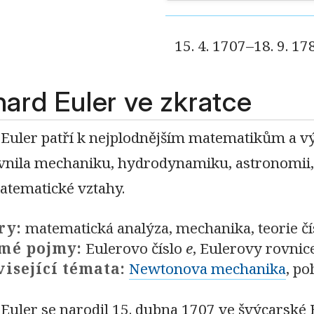
15. 4. 1707–18. 9. 17
ard Euler ve zkratce
Euler patří k nejplodnějším matematikům a vý
ivnila mechaniku, hydrodynamiku, astronomii, 
matematické vztahy.
ry:
matematická analýza, mechanika, teorie čís
mé pojmy:
Eulerovo číslo
e
, Eulerovy rovnic
isející témata:
Newtonova mechanika
, po
uler se narodil 15. dubna 1707 ve švýcarské B