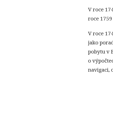
V roce 17
roce 1759
V roce 17
jako porad
pobytu v B
o výpočtec
navigaci,