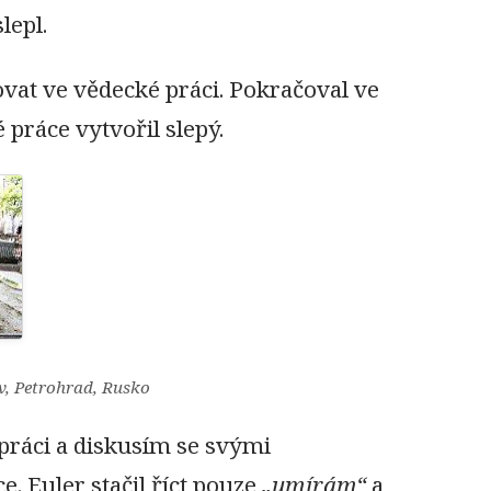
lepl.
at ve vědecké práci. Pokračoval ve
 práce vytvořil slepý.
v, Petrohrad, Rusko
 práci a diskusím se svými
. Euler stačil říct pouze
umírám
a